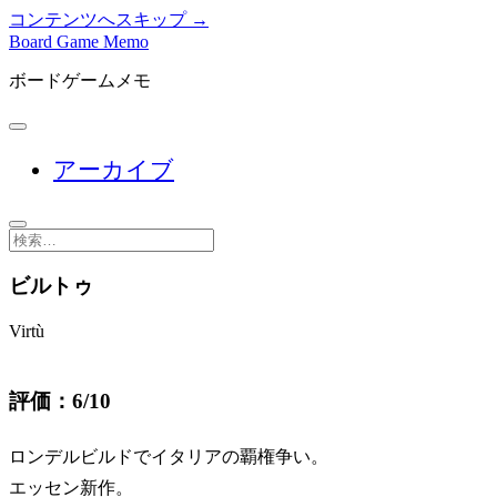
コンテンツへスキップ →
Board Game Memo
ボードゲームメモ
メ
ニ
アーカイブ
ュ
ー
を
開
検
く
索
ビルトゥ
Virtù
評価：6/10
ロンデルビルドでイタリアの覇権争い。
エッセン新作。