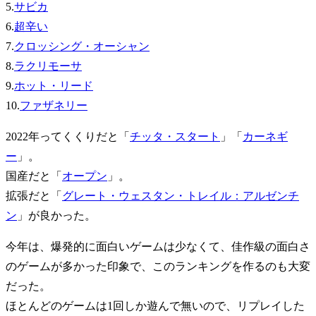
5.
サビカ
6.
超辛い
7.
クロッシング・オーシャン
8.
ラクリモーサ
9.
ホット・リード
10.
ファザネリー
2022年ってくくりだと「
チッタ・スタート
」「
カーネギ
ー
」。
国産だと「
オープン
」。
拡張だと「
グレート・ウェスタン・トレイル：アルゼンチ
ン
」が良かった。
今年は、爆発的に面白いゲームは少なくて、佳作級の面白さ
のゲームが多かった印象で、このランキングを作るのも大変
だった。
ほとんどのゲームは1回しか遊んで無いので、リプレイした