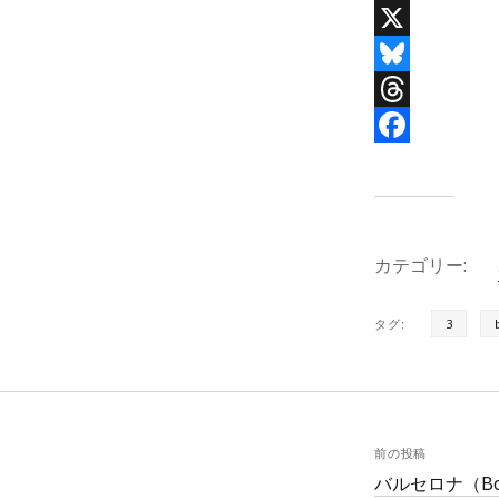
X
B
l
T
u
h
F
e
r
a
s
e
c
カテゴリー:
k
a
e
y
d
b
タグ:
3
s
o
o
k
前の投稿
バルセロナ（Boa