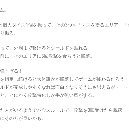
ーム。
と個人ダイス1個を振って、その3つを「マスを塗るエリア」「
割り振る。
いって、外周まで繋げるとシールドを貼れる。
前に、そのエリアに5回攻撃を食らうと脱落。
が強すぎる！
字を指定し続けると大体誰かが脱落してゲームが終わるだろう
ールドが完成しやすくなれば面白くなりそうにも思えるが・・
だと、とにかく攻撃特化しか手が無い気がする。
た人がいるようでハウスルールで「攻撃を3回受けたら脱落」
かにその方が良いかも。