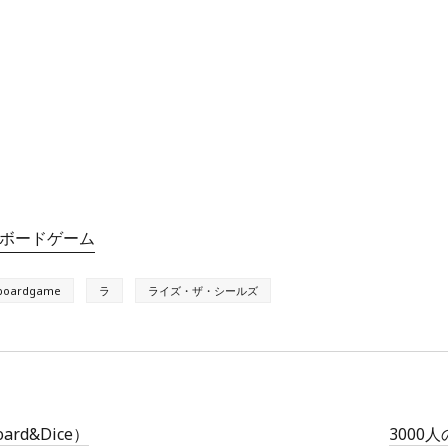
ボードゲーム
boardgame
ラ
ライズ・ザ・シールズ
rd&Dice）
3000