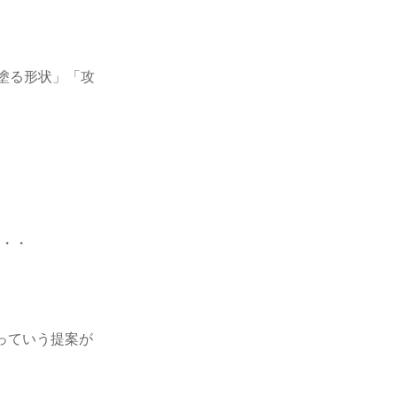
塗る形状」「攻
・・・
・
っていう提案が