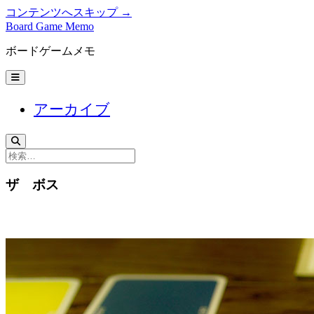
コンテンツへスキップ →
Board Game Memo
ボードゲームメモ
メ
ニ
ュ
アーカイブ
ー
を
開
く
検
索
ザ ボス