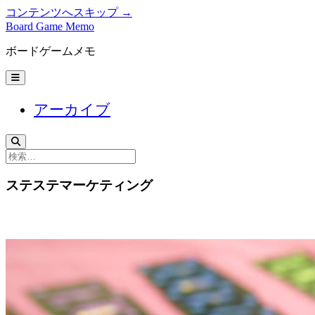
コンテンツへスキップ →
Board Game Memo
ボードゲームメモ
メ
ニ
ュ
アーカイブ
ー
を
開
く
検
索
ステステマーケティング