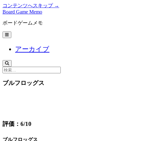
コンテンツへスキップ →
Board Game Memo
ボードゲームメモ
メ
ニ
ュ
アーカイブ
ー
を
開
く
検
索
ブルフロッグス
評価：6/10
ブルフロッグス