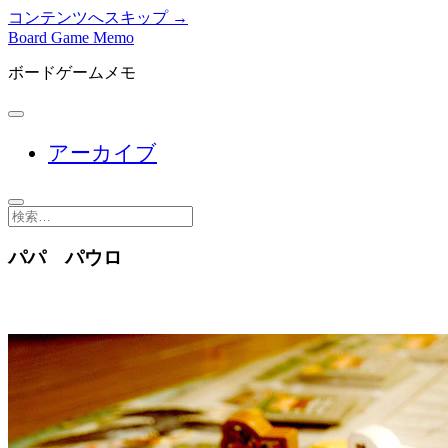
コンテンツへスキップ →
Board Game Memo
ボードゲームメモ
メ
ニ
アーカイブ
ュ
ー
を
開
検
く
索
パパ パウロ