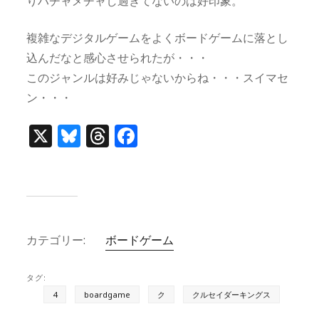
りハチャメチャし過ぎてないのは好印象。
複雑なデジタルゲームをよくボードゲームに落とし
込んだなと感心させられたが・・・
このジャンルは好みじゃないからね・・・スイマセ
ン・・・
X
Bl
T
F
u
h
a
e
re
c
s
a
e
k
d
b
カテゴリー:
ボードゲーム
y
s
o
o
タグ:
k
4
boardgame
ク
クルセイダーキングス