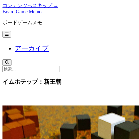
コンテンツへスキップ →
Board Game Memo
ボードゲームメモ
メ
ニ
ュ
アーカイブ
ー
を
開
く
検
索
イムホテップ：新王朝