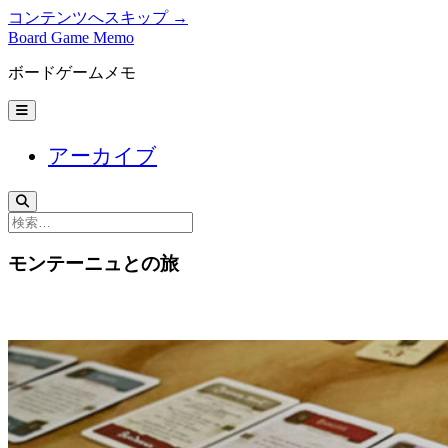
コンテンツへスキップ →
Board Game Memo
ボードゲームメモ
メ
ニ
ュ
アーカイブ
ー
を
開
く
検
索
モンテーニュとの旅