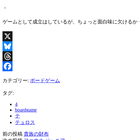
・
ゲームとして成立はしているが、ちょっと面白味に欠けるか
X
Bluesky
Threads
Facebook
カテゴリー:
ボードゲーム
タグ:
4
boardgame
テ
テュロス
前の投稿
貴族の財布