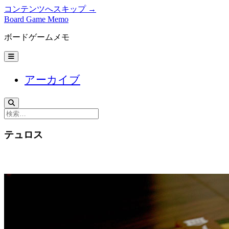
コンテンツへスキップ →
Board Game Memo
ボードゲームメモ
メ
ニ
ュ
アーカイブ
ー
を
開
く
検
索
テュロス