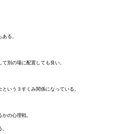
もある。
して別の場に配置しても良い。
士という３すくみ関係になっている。
るかの心理戦。
る。