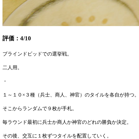
評価：4/10
ブラインドビッドでの選挙戦。
二人用。
・
１～１０×３種（兵士、商人、神官）のタイルを各自が持つ
そこからランダムで９枚が手札。
毎ラウンド最初に兵士か商人か神官のどれの勝負か決定。
その後、交互に１枚ずつタイルを配置していく。