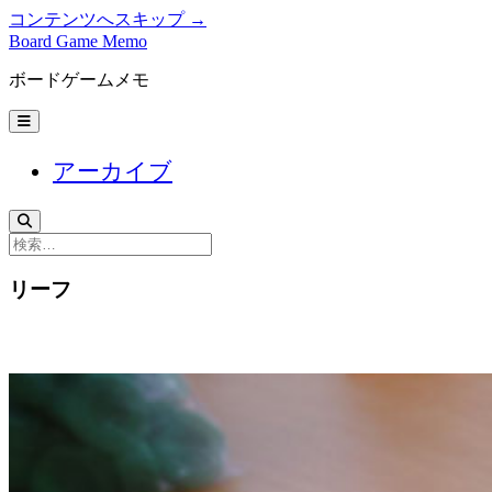
コンテンツへスキップ →
Board Game Memo
ボードゲームメモ
メ
ニ
ュ
アーカイブ
ー
を
開
く
検
索
リーフ