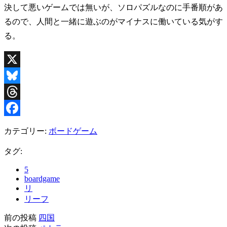
決して悪いゲームでは無いが、ソロパズルなのに手番順があ
るので、人間と一緒に遊ぶのがマイナスに働いている気がす
る。
X
Bluesky
Threads
Facebook
カテゴリー:
ボードゲーム
タグ:
5
boardgame
リ
リーフ
前の投稿
四国