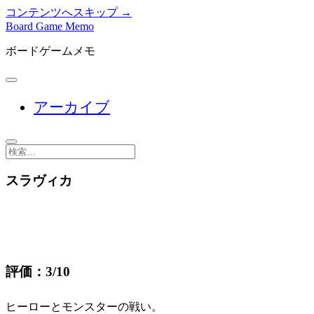
コンテンツへスキップ →
Board Game Memo
ボードゲームメモ
メ
ニ
アーカイブ
ュ
ー
を
開
検
く
索
スラヴィカ
評価：3/10
ヒーローとモンスターの戦い。