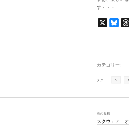
す・・・
X
Bl
u
e
s
k
カテゴリー:
y
タグ:
5
前の投稿
スクウェア 