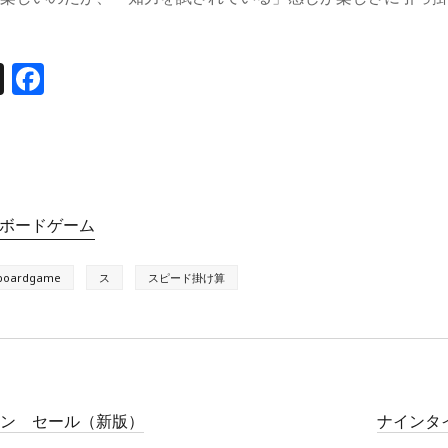
T
F
h
a
re
c
a
e
d
b
ボードゲーム
s
o
o
boardgame
ス
スピード掛け算
k
オン セール（新版）
ナインタ