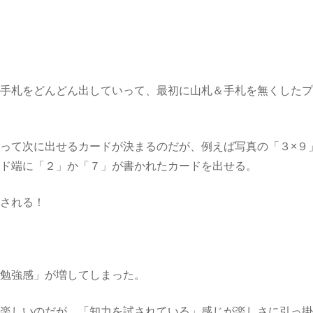
。
で手札をどんどん出していって、最初に山札＆手札を無くした
って次に出せるカードが決まるのだが、例えば写真の「３×９
ード端に「２」か「７」が書かれたカードを出せる。
試される！
「勉強感」が増してしまった。
は楽しいのだが、「知力を試されている」感じが楽しさに引っ