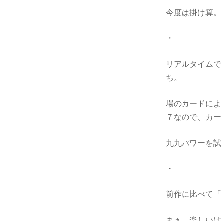
今度は掛け算
・
リアルタイム
ち。
場のカードによ
７なので、カ
九九パワーを
・
前作に比べて
まぁ、楽しい