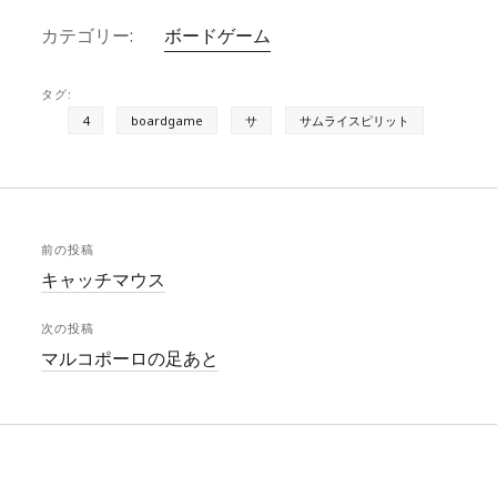
s
e
c
カテゴリー:
ボードゲーム
k
a
e
y
d
b
タグ:
s
o
4
boardgame
サ
サムライスピリット
o
k
前の投稿
キャッチマウス
次の投稿
マルコポーロの足あと