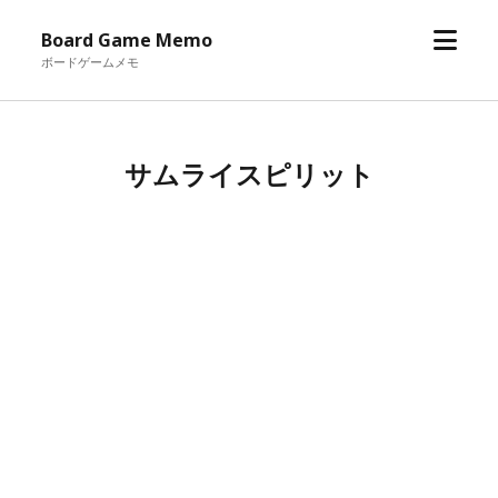
メ
Board Game Memo
ニ
ボードゲームメモ
ュ
ー
を
サムライスピリット
開
く