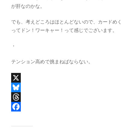
が肝なのかな。
でも、考えどころはほとんどないので、カードめく
ってドン！ワーキャー！って感じでございます。
・
テンション高めで挑まねばならない。
X
B
l
T
u
h
F
e
r
a