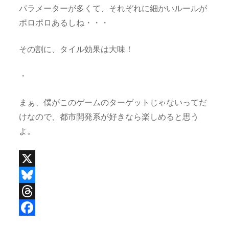
パラメーターが多くて、それぞれに細かいルールが
ポロポロあるしね・・・
その割に、タイル効果は大味！
・
まぁ、僕がこのゲームのターゲットじゃないってだ
けなので、都市開発系が好きなら楽しめると思う
よ。
X
B
l
T
u
h
F