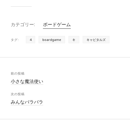
e
r
a
s
e
c
カテゴリー:
ボードゲーム
k
a
e
y
d
b
タグ:
4
boardgame
キ
キャピタルズ
s
o
o
k
前の投稿
小さな魔法使い
次の投稿
みんなバラバラ