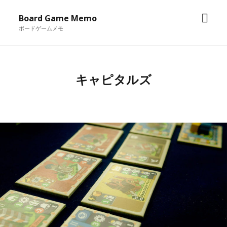
メ
Board Game Memo
ニ
ボードゲームメモ
ュ
ー
を
キャピタルズ
開
く