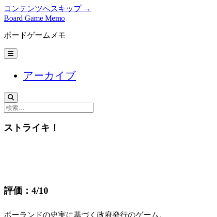
コンテンツへスキップ →
Board Game Memo
ボードゲームメモ
メ
ニ
ュ
アーカイブ
ー
を
開
く
検
索
ストライキ！
評価：4/10
ポーランドの史実に基づく政府発行のゲーム。