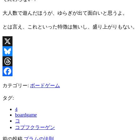
大人数で遊んだほうが、ゆらぎが出て面白いと思うよ。
とは言え、これといった特徴は無いし、盛り上がりもない。
X
Bluesky
Threads
Facebook
カテゴリー:
ボードゲーム
タグ:
4
boardgame
コ
コプフクラーゲン
前の投稿
プラムの法則