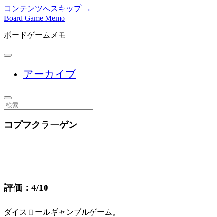
コンテンツへスキップ →
Board Game Memo
ボードゲームメモ
メ
ニ
アーカイブ
ュ
ー
を
開
検
く
索
コプフクラーゲン
評価：4/10
ダイスロールギャンブルゲーム。