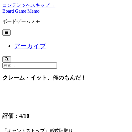
コンテンツへスキップ →
Board Game Memo
ボードゲームメモ
メ
ニ
ュ
アーカイブ
ー
を
開
く
検
索
クレーム・イット、俺のもんだ！
評価：4/10
「キャントストップ」形式陣取り。