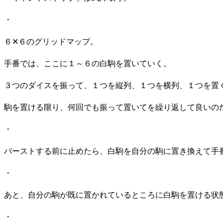
・
６✕６のグリッドマップ。
手番では、ここに１～６の白駒を置いていく。
３つのダイスを振って、１つを縦列、１つを横列、１つを置
駒を置ける限り、何回でも振って置いてを繰り返して良いの
・
バーストする前に止めたら、白駒を自分の駒に置き換えて手
・
あと、自分の駒が既に置かれているところに白駒を置ける状
・