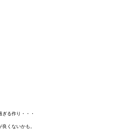
。
過ぎる作り・・・
が良くないかも。