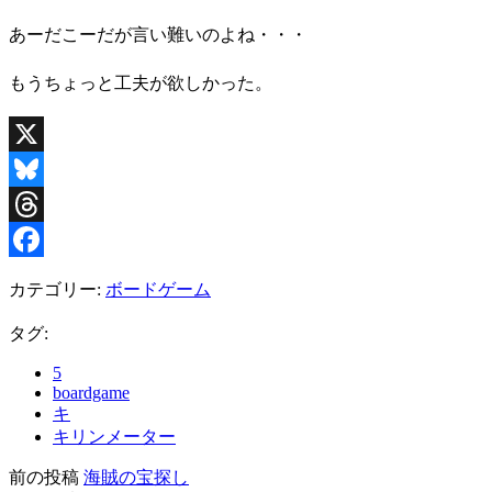
あーだこーだが言い難いのよね・・・
もうちょっと工夫が欲しかった。
X
Bluesky
Threads
Facebook
カテゴリー:
ボードゲーム
タグ:
5
boardgame
キ
キリンメーター
前の投稿
海賊の宝探し