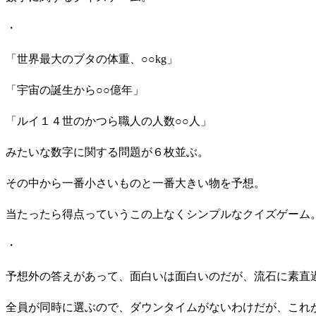
・
「世界最大のブタの体重、○○kg」
「宇宙の誕生から○○億年」
「ルイ１４世のかつら職人の人数○○人」
みたいな数字に関する問題が６枚並ぶ。
その中から一番小さいものと一番大きい物を予想。
当たったら得点っていうこの上なくシンプルなクイズゲーム
・
予想外の答えがあって、面白いは面白いのだが、流石に素直
全員が同時に選ぶので、ダウンタイムがないわけだが、これ