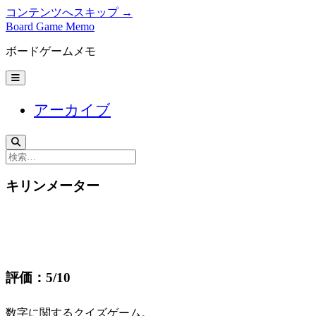
コンテンツへスキップ →
Board Game Memo
ボードゲームメモ
メ
ニ
ュ
アーカイブ
ー
を
開
く
検
索
キリンメーター
評価：5/10
数字に関するクイズゲーム。