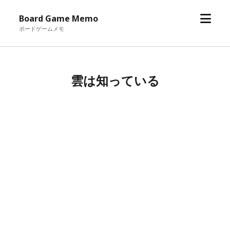
メ
Board Game Memo
ニ
ボードゲームメモ
ュ
ー
を
雲は知っている
開
く