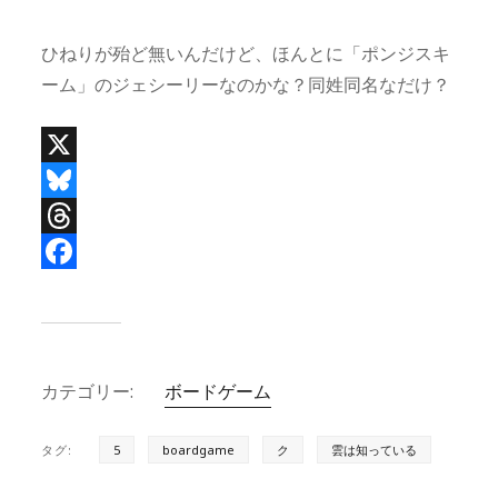
ひねりが殆ど無いんだけど、ほんとに「ポンジスキ
ーム」のジェシーリーなのかな？同姓同名なだけ？
X
B
l
T
u
h
F
e
r
a
s
e
c
カテゴリー:
ボードゲーム
k
a
e
y
d
b
タグ:
5
boardgame
ク
雲は知っている
s
o