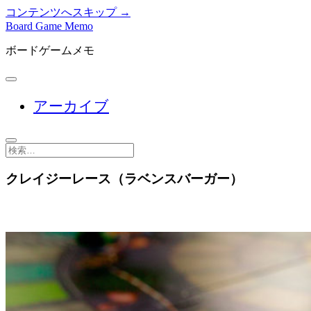
コンテンツへスキップ →
Board Game Memo
ボードゲームメモ
メ
ニ
アーカイブ
ュ
ー
を
開
検
く
索
クレイジーレース（ラベンスバーガー）