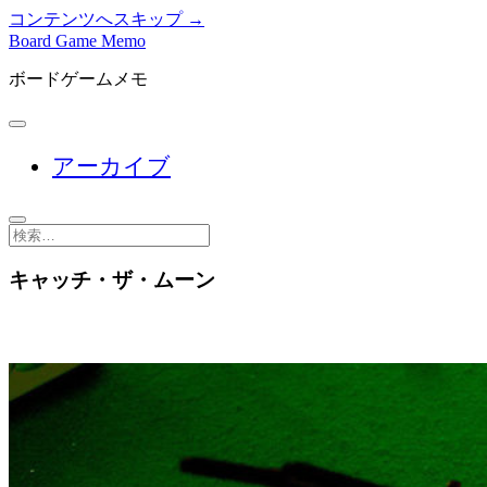
コンテンツへスキップ →
Board Game Memo
ボードゲームメモ
メ
ニ
アーカイブ
ュ
ー
を
開
検
く
索
キャッチ・ザ・ムーン