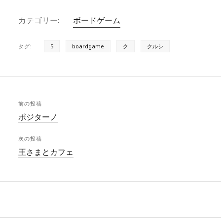
s
e
c
カテゴリー:
ボードゲーム
k
a
e
y
d
b
タグ:
5
boardgame
ク
クルシ
s
o
o
k
前の投稿
ポジターノ
次の投稿
王さまとカフェ