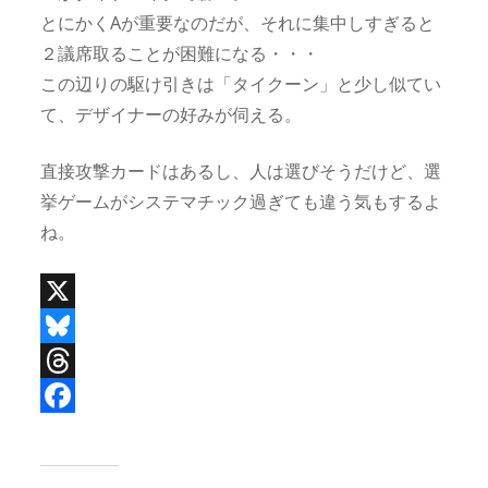
とにかくAが重要なのだが、それに集中しすぎると
２議席取ることが困難になる・・・
この辺りの駆け引きは「タイクーン」と少し似てい
て、デザイナーの好みが伺える。
直接攻撃カードはあるし、人は選びそうだけど、選
挙ゲームがシステマチック過ぎても違う気もするよ
ね。
X
B
l
T
u
h
F
e
r
a