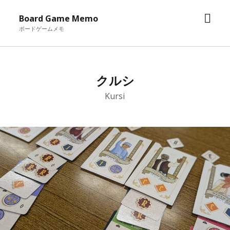
メ
Board Game Memo
ニ
ボードゲームメモ
ュ
ー
を
クルシ
開
く
Kursi