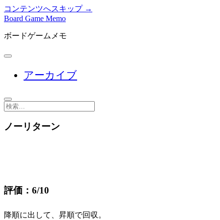
コンテンツへスキップ →
Board Game Memo
ボードゲームメモ
メ
ニ
アーカイブ
ュ
ー
を
開
検
く
索
ノーリターン
評価：6/10
降順に出して、昇順で回収。