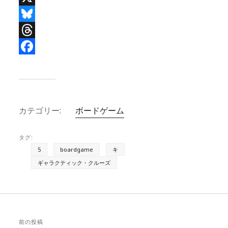
X
B
l
T
u
h
F
e
r
a
s
e
c
カテゴリー:
ボードゲーム
k
a
e
y
d
b
タグ:
s
o
5
boardgame
キ
o
ギャラクティック・クルーズ
k
前の投稿