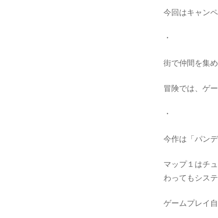
今回はキャン
・
街で仲間を集
冒険では、ゲ
・
今作は「パン
マップ１はチ
わってもシス
ゲームプレイ