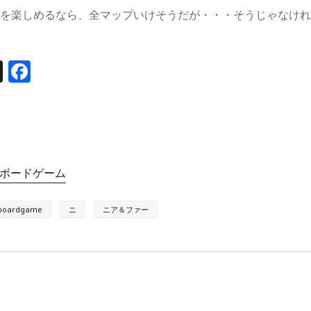
分を楽しめるなら、全マップいけそうだが・・・そうじゃなけ
T
F
h
a
re
c
a
e
d
b
ボードゲーム
s
o
o
boardgame
ニ
ニア＆ファー
k