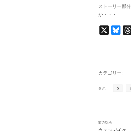
ストーリー部
か・・・
X
Bl
u
e
s
k
カテゴリー:
y
タグ:
5
前の投稿
ウェンデイク