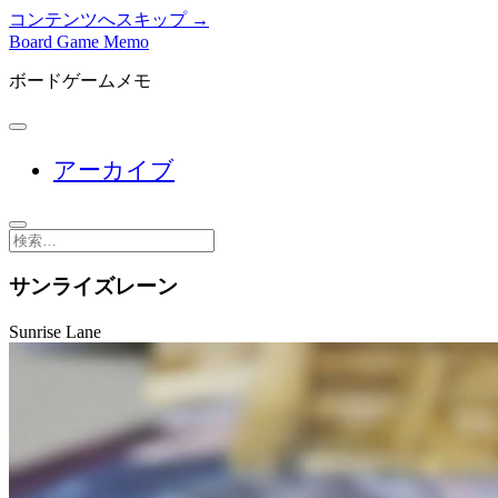
コンテンツへスキップ →
Board Game Memo
ボードゲームメモ
メ
ニ
アーカイブ
ュ
ー
を
開
検
く
索
サンライズレーン
Sunrise Lane