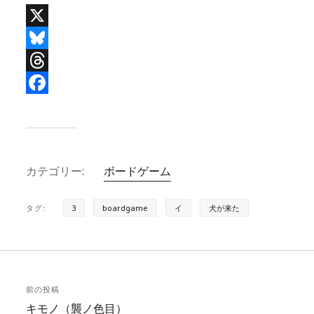
X
B
l
T
u
h
F
e
r
a
s
e
c
カテゴリー:
ボードゲーム
k
a
e
y
d
b
タグ:
3
boardgame
イ
犬が来た
s
o
o
k
前の投稿
キモノ（襲ノ色目）