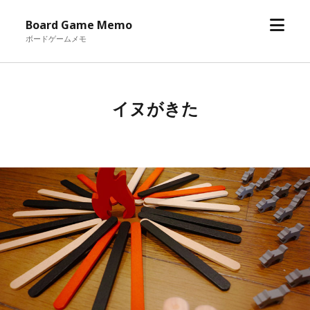
メ
Board Game Memo
ニ
ボードゲームメモ
ュ
ー
を
イヌがきた
開
く