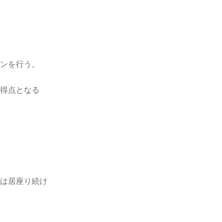
ョンを行う。
ン得点となる
ガは居座り続け