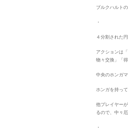
ブルクハルト
・
４分割された
アクションは
物々交換」「
中央のホンガ
ホンガを持っ
他プレイヤー
るので、中々
・