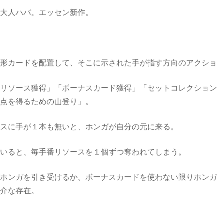
の大人ハバ。エッセン新作。
円形カードを配置して、そこに示された手が指す方向のアクシ
「リソース獲得」「ボーナスカード獲得」「セットコレクショ
得点を得るための山登り」。
マスに手が１本も無いと、ホンガが自分の元に来る。
ていると、毎手番リソースを１個ずつ奪われてしまう。
がホンガを引き受けるか、ボーナスカードを使わない限りホン
厄介な存在。