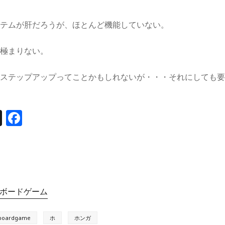
ステムが肝だろうが、ほとんど機能していない。
凡極まりない。
のステップアップってことかもしれないが・・・それにしても
T
F
h
a
re
c
a
e
d
b
ボードゲーム
s
o
o
boardgame
ホ
ホンガ