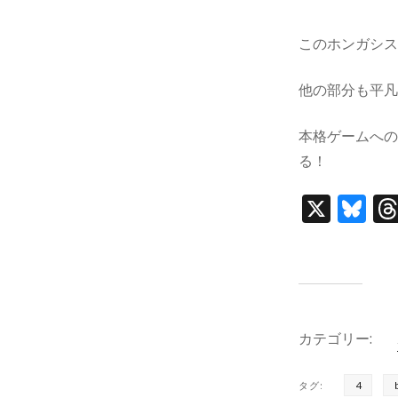
このホンガシ
他の部分も平
本格ゲームへ
る！
X
Bl
u
e
s
k
カテゴリー:
y
タグ:
4