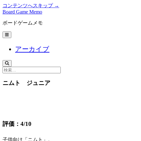
コンテンツへスキップ →
Board Game Memo
ボードゲームメモ
メ
ニ
ュ
アーカイブ
ー
を
開
く
検
索
ニムト ジュニア
評価：4/10
子供向け「ニムト」。