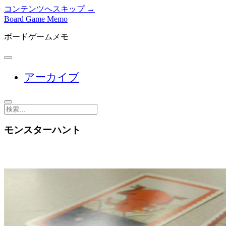
コンテンツへスキップ →
Board Game Memo
ボードゲームメモ
メ
ニ
アーカイブ
ュ
ー
を
開
検
く
索
モンスターハント