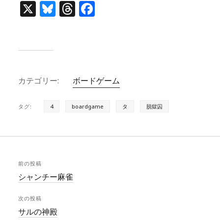
X
Bl
T
F
u
h
a
e
re
c
s
a
e
k
d
b
カテゴリー:
ボードゲーム
y
s
o
o
タグ:
4
boardgame
タ
脱獄囚
k
前の投稿
シャンチー麻雀
次の投稿
サルの神殿