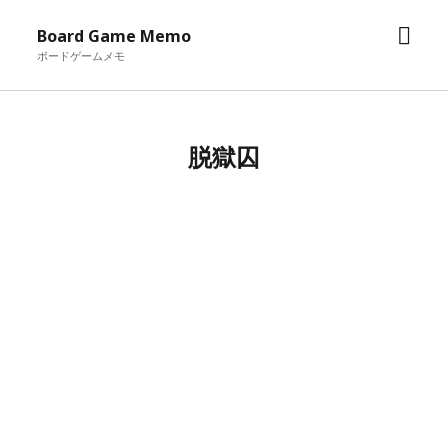
メ
Board Game Memo
ニ
ボードゲームメモ
ュ
ー
を
脱獄囚
開
く