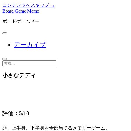
コンテンツへスキップ →
Board Game Memo
ボードゲームメモ
メ
ニ
アーカイブ
ュ
ー
を
開
検
く
索
小さなテディ
評価：5/10
頭、上半身、下半身を全部当てるメモリーゲーム。