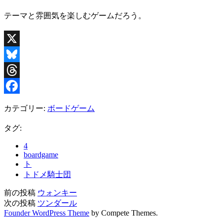
テーマと雰囲気を楽しむゲームだろう。
X
Bluesky
Threads
Facebook
カテゴリー:
ボードゲーム
タグ:
4
boardgame
ト
トドメ騎士団
前の投稿
ウォンキー
次の投稿
ツンダール
Founder WordPress Theme
by Compete Themes.