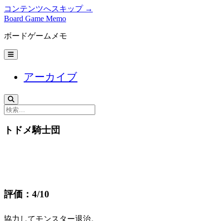
コンテンツへスキップ →
Board Game Memo
ボードゲームメモ
メ
ニ
ュ
アーカイブ
ー
を
開
く
検
索
トドメ騎士団
評価：4/10
協力してモンスター退治。