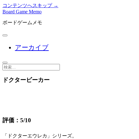
コンテンツへスキップ →
Board Game Memo
ボードゲームメモ
メ
ニ
アーカイブ
ュ
ー
を
開
検
く
索
ドクタービーカー
評価：5/10
「ドクターエウレカ」シリーズ。