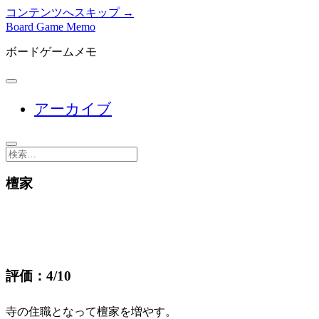
コンテンツへスキップ →
Board Game Memo
ボードゲームメモ
メ
ニ
アーカイブ
ュ
ー
を
開
検
く
索
檀家
評価：4/10
寺の住職となって檀家を増やす。