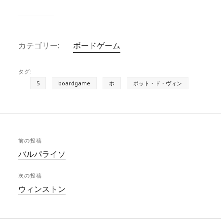
e
re
c
s
a
e
k
d
b
カテゴリー:
ボードゲーム
y
s
o
o
タグ:
k
5
boardgame
ホ
ポット・ド・ヴィン
前の投稿
バルパライソ
次の投稿
ウィンストン