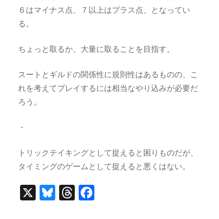
６はマイナス点、７以上はプラス点、となってい
る。
ちょっと取るか、大量に取ることを目指す。
スートとギルドの関係性に規則性はあるものの、こ
れを考えてプレイするには相当なやり込みが必要だ
ろう。
・
トリックテイキングとして捉えると困りものだが、
タイミングのゲームとして捉えると悪くはない。
X
Bl
T
F
u
h
a