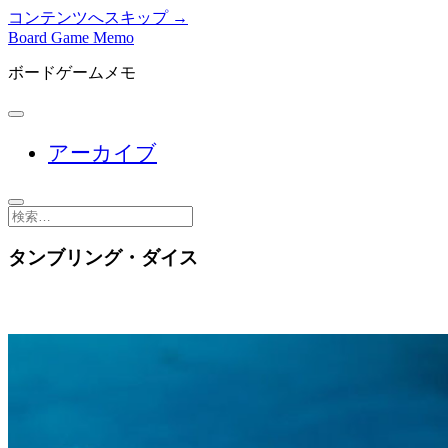
コンテンツへスキップ →
Board Game Memo
ボードゲームメモ
メ
ニ
アーカイブ
ュ
ー
を
開
検
く
索
タンブリング・ダイス