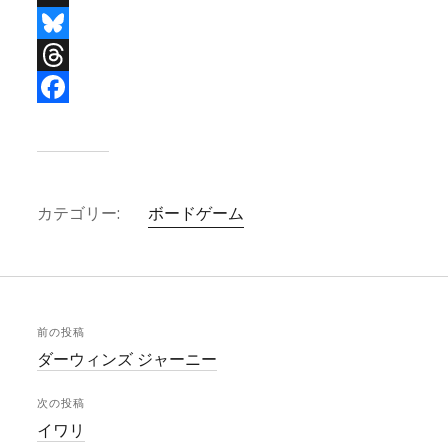
X
B
l
T
u
h
F
e
r
a
s
e
c
カテゴリー:
ボードゲーム
k
a
e
y
d
b
s
o
o
前の投稿
k
ダーウィンズ ジャーニー
次の投稿
イワリ