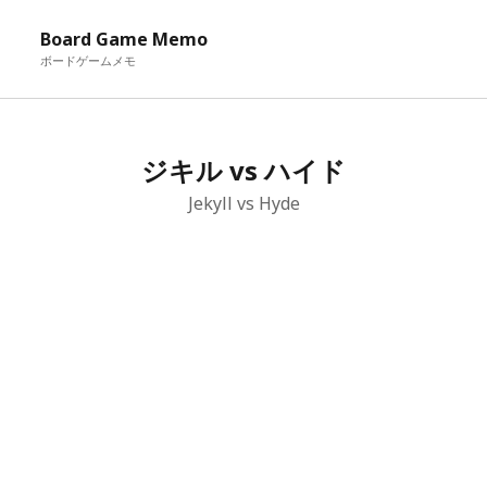
メ
Board Game Memo
ニ
ボードゲームメモ
ュ
ー
を
ジキル vs ハイド
開
く
Jekyll vs Hyde