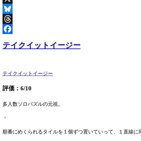
X
Bluesky
Threads
Facebook
テイクイットイージー
テイクイットイージー
評価：6/10
多人数ソロパズルの元祖。
・
順番にめくられるタイルを１個ずつ置いていって、１直線に