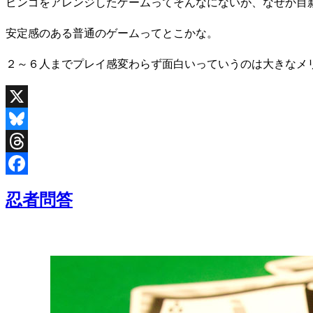
ビンゴをアレンジしたゲームってそんなにないが、なぜか目
安定感のある普通のゲームってとこかな。
２～６人までプレイ感変わらず面白いっていうのは大きなメ
X
Bluesky
Threads
Facebook
忍者問答