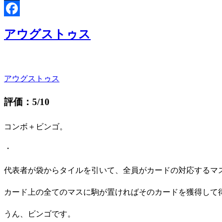
Threads
Facebook
アウグストゥス
アウグストゥス
評価：5/10
コンボ＋ビンゴ。
・
代表者が袋からタイルを引いて、全員がカードの対応するマ
カード上の全てのマスに駒が置ければそのカードを獲得して
うん、ビンゴです。