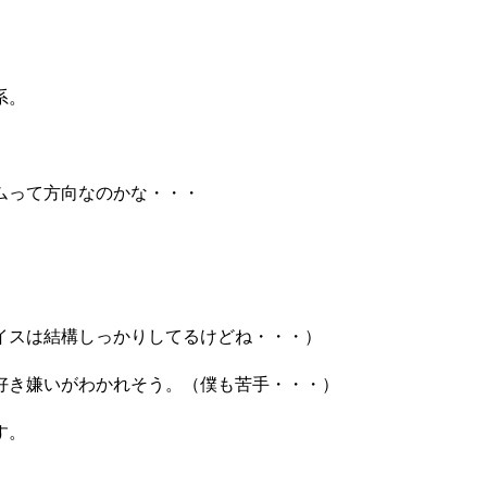
。
系。
ムって方向なのかな・・・
イスは結構しっかりしてるけどね・・・）
好き嫌いがわかれそう。（僕も苦手・・・）
す。