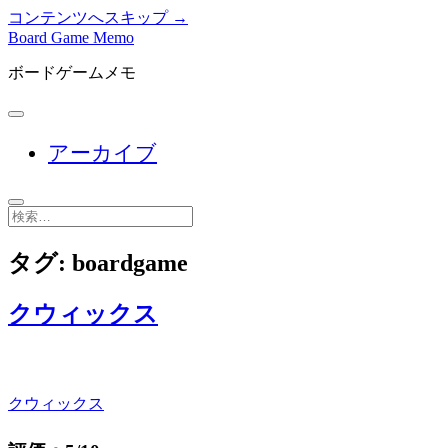
コンテンツへスキップ →
Board Game Memo
ボードゲームメモ
メ
ニ
アーカイブ
ュ
ー
を
開
検
く
索
タグ:
boardgame
クウィックス
クウィックス