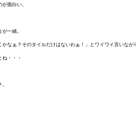
のが面白い。
うが一緒。
くかなぁ？そのタイルだけはないわぁ！」とワイワイ言いなが
とね・・・
チ。