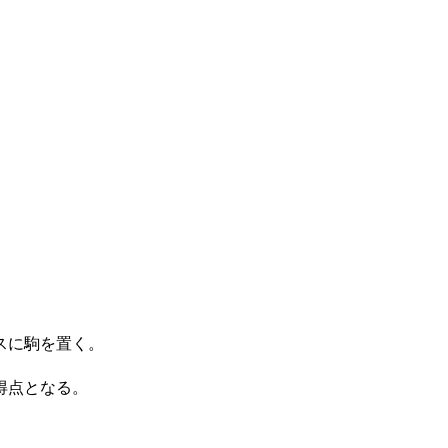
スに駒を置く。
得点となる。