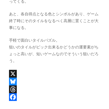
ってくる。
あと、各自得点となる色とシンボルがあり、ゲーム
終了時にそのタイルをなるべく高層に置くことが大
事になる。
手軽で面白いタイルパズル。
狙いのタイルがピック出来るかどうかの運要素がち
ょっと高いが、短いゲームなのでそういう狙いだろ
う。
X
B
l
T
u
h
F