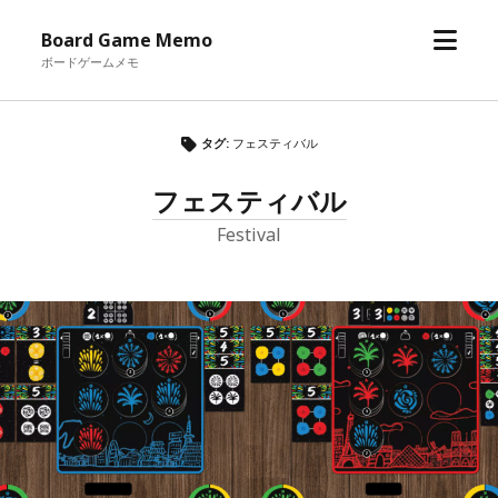
メ
Board Game Memo
ニ
ボードゲームメモ
ュ
ー
を
タグ:
フェスティバル
開
フェスティバル
く
Festival