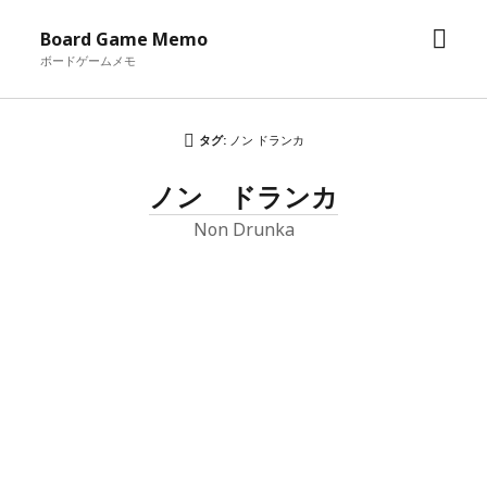
メ
Board Game Memo
ニ
ボードゲームメモ
ュ
ー
を
タグ:
ノン ドランカ
開
ノン ドランカ
く
Non Drunka