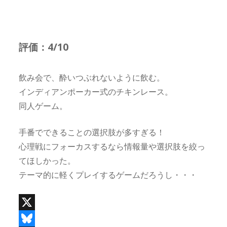
評価：4/10
飲み会で、酔いつぶれないように飲む。
インディアンポーカー式のチキンレース。
同人ゲーム。
手番でできることの選択肢が多すぎる！
心理戦にフォーカスするなら情報量や選択肢を絞っ
てほしかった。
テーマ的に軽くプレイするゲームだろうし・・・
X